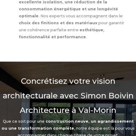
excellente isolation, une réduction de la
consommation énergétique et une longévité
optimale
. Nos experts vous accompagnent dans le
choix des finitions et des matériaux
pour garantir
une cohérence parfaite entre
esthétique,
fonctionnalité et performance
.
Concrétisez votre vision
architecturale avec Simon Boivin
Architecture à Val-Morin
Que ce soit pour une
construction neuve, un agrandissement
ou une transformation complète
, notre équipe est là pour vous
accompagner dans chaque phase de votre projet.